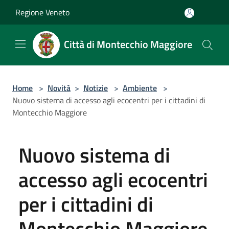
Salta al contenuto principale
Regione Veneto
Città di Montecchio Maggiore
Home
>
Novità
>
Notizie
>
Ambiente
>
Nuovo sistema di accesso agli ecocentri per i cittadini di
Montecchio Maggiore
Nuovo sistema di
accesso agli ecocentri
per i cittadini di
Montecchio Maggiore