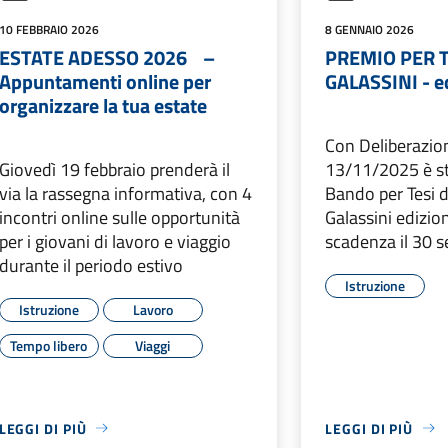
10 FEBBRAIO 2026
8 GENNAIO 2026
ESTATE ADESSO 2026 –
PREMIO PER T
Appuntamenti online per
GALASSINI - e
organizzare la tua estate
Con Deliberazio
Giovedì 19 febbraio prenderà il
13/11/2025 è st
via la rassegna informativa, con 4
Bando per Tesi d
incontri online sulle opportunità
Galassini edizi
per i giovani di lavoro e viaggio
scadenza il 30 
durante il periodo estivo
Istruzione
Istruzione
Lavoro
Tempo libero
Viaggi
LEGGI DI PIÙ
LEGGI DI PIÙ