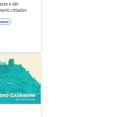
azze e dei
enti cittadini
azione