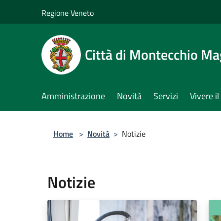
Salta al contenuto principale
Regione Veneto
Città di Montecchio Ma
Amministrazione
Novità
Servizi
Vivere 
Home
>
Novità
>
Notizie
Notizie