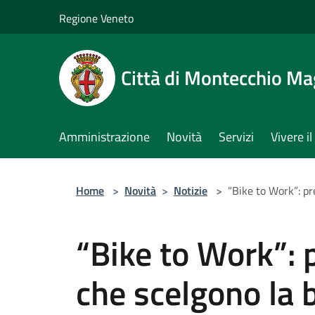
Salta al contenuto principale
Regione Veneto
Città di Montecchio Ma
Amministrazione
Novità
Servizi
Vivere 
Home
>
Novità
>
Notizie
>
“Bike to Work”: pre
“Bike to Work”: p
che scelgono la bi