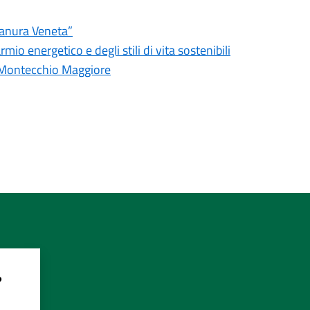
Pianura Veneta”
o energetico e degli stili di vita sostenibili
di Montecchio Maggiore
?