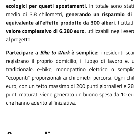
ecologici per questi spostamenti.
In totale sono stat
medio di 3,8 chilometri,
generando un risparmio di 
equivalente all’effetto prodotto da 300 alberi
. I citt
valore complessivo di 6.280 euro
, utilizzabili negli es
al progetto.
Partecipare a
Bike to Work
è semplice
: i residenti sc
registrano il proprio domicilio, il luogo di lavoro e, 
tradizionale, e-bike, monopattino elettrico o semp
“ecopunti” proporzionali ai chilometri percorsi. Ogni ch
euro, con un tetto massimo di 200 punti giornalieri e 28
punti maturati viene generato un buono spesa da 10 euro,
che hanno aderito all’iniziativa.