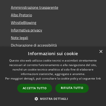
Amministrazione trasparente
Albo Pretorio
WhistleBlowing
Informativa privacy
Note legali
Dichiarazione di accessibilità
×
Informazioni sui cookie
Questo sito web utilizza cookie tecnici e assimilati strettamente
necessari al corretto funzionamento e alla navigazione del sito,
RSS
Copyright © 2026 • Città di
nonché un cookie tecnico analitico al solo fine di elaborare
Accessibilità
informazioni statistiche, aggregate e anonime.
Montecchio Maggiore •
Per maggiori dettagli, può consultare la cookie policy al seguente
link
Privacy
Municipium
Powered by
•
Cookie
Accesso redazione
RIFIUTA TUTTO
ACCETTA TUTTO
Mappa del sito
Obiettivi di accessibilità
MOSTRA DETTAGLI