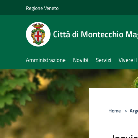
Salta al contenuto principale
Regione Veneto
Città di Montecchio Ma
Amministrazione
Novità
Servizi
Vivere 
Home
>
Arg