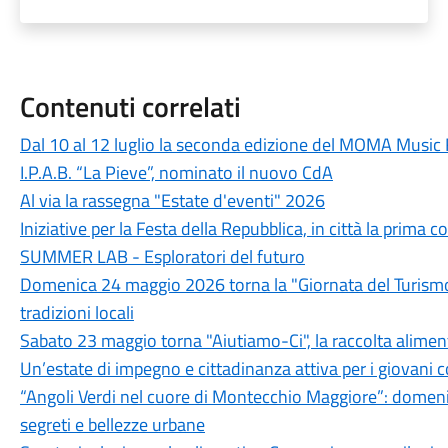
Contenuti correlati
Dal 10 al 12 luglio la seconda edizione del MOMA Music 
I.P.A.B. “La Pieve”, nominato il nuovo CdA
Al via la rassegna "Estate d'eventi" 2026
Iniziative per la Festa della Repubblica, in città la prim
SUMMER LAB - Esploratori del futuro
Domenica 24 maggio 2026 torna la "Giornata del Turismo D
tradizioni locali
Sabato 23 maggio torna "Aiutiamo-Ci", la raccolta alimenta
Un’estate di impegno e cittadinanza attiva per i giovani c
“Angoli Verdi nel cuore di Montecchio Maggiore”: domeni
segreti e bellezze urbane