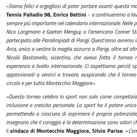
«Siamo felici e orgogliosi di poter portare avanti questa m
Tennis Palladio 98, Enrico Bettini
-
e continueremo a lav
sempre più importante nel calendario internazionale. Nelle
Nico Langmann e Gaetan Menguy, o l’americano Conner Stro
partecipato alle Paralimpiadi di Parigi. Quest’anno avremo il
Arca, unico a vestire la maglia azzurra a Parigi, oltre ad altri
Nicolò Bastianello, vicentino, che aveva fatto il torneo
esperienza a livello internazionale. Ci aspettiamo perciò s
appassionati a venirci a trovare, auspicando che il torne
circolo e per tutta Montecchio Maggiore»
.
«Questo torneo celebra lo sport non solo come competizi
inclusione e crescita personale. Lo sport ha il potere unico d
permettendo a ciascuno di esprimere il proprio potenziale, a
insegnano che il coraggio e la determinazione sono valori ch
il
sindaco di Montecchio Maggiore, Silvio Parise
. «
Com