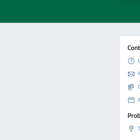
Cont
Prob