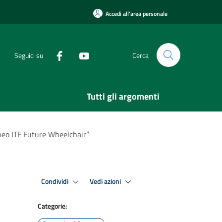
Accedi all'area personale
Seguici su
Cerca
Tutti gli argomenti
rneo ITF Future Wheelchair”
Condividi
Vedi azioni
Categorie: