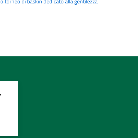
mo torneo di baskin dedicato alla gentilezza
?