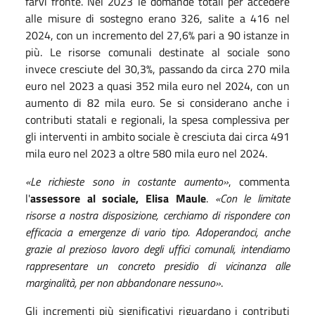
farvi fronte. Nel 2023 le domande totali per accedere
alle misure di sostegno erano 326, salite a 416 nel
2024, con un incremento del 27,6% pari a 90 istanze in
più. Le risorse comunali destinate al sociale sono
invece cresciute del 30,3%, passando da circa 270 mila
euro nel 2023 a quasi 352 mila euro nel 2024, con un
aumento di 82 mila euro. Se si considerano anche i
contributi statali e regionali, la spesa complessiva per
gli interventi in ambito sociale è cresciuta dai circa 491
mila euro nel 2023 a oltre 580 mila euro nel 2024.
«Le richieste sono in costante aumento»
, commenta
l'
assessore al sociale, Elisa Maule
.
«Con le limitate
risorse a nostra disposizione, cerchiamo di rispondere con
efficacia a emergenze di vario tipo. Adoperandoci, anche
grazie al prezioso lavoro degli uffici comunali, intendiamo
rappresentare un concreto presidio di vicinanza alle
marginalità, per non abbandonare nessuno»
.
Gli incrementi più significativi riguardano i contributi