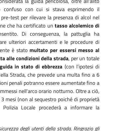
nsiderata la guida pericolosa, oltre all'alito
io confuso con cui si stava esprimendo il
re-test per rilevare la presenza di alcol nel
one che ha certificato un
tasso alcolemico di
nsentito. Di conseguenza, la pattuglia ha
re ulteriori accertamenti e le procedure di
ucente è stato
multato per essersi messo al
a alle condizioni della strada
, per un totale
 guida in stato di ebbrezza
(con l’ipotesi di
della Strada, che prevede una multa fino a 6
zioni penali potranno essere aumentate fino a
ommessi nell'arco orario notturno. Oltre a ciò,
 3 mesi (non al sequestro poiché di proprietà
a Polizia Locale procederà a informare la
urezza degli utenti della strada. Ringrazio gli