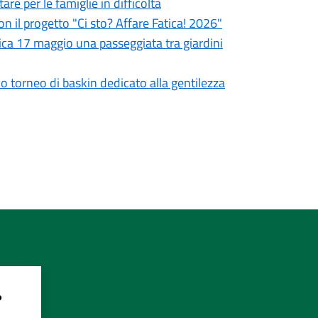
re per le famiglie in difficoltà
on il progetto "Ci sto? Affare Fatica! 2026"
ca 17 maggio una passeggiata tra giardini
mo torneo di baskin dedicato alla gentilezza
?