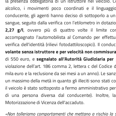
la presenza obbligatoria di un istruttore nel veicolo. Co
alcolico, i movimenti poco coordinati e il linguagg
conducente, gli agenti hanno deciso di sottoporlo a un p
sangue, seguito dalla verifica con l’etilometro in dotazi
2,27 g/l
, ovvero più di quattro volte il limite co
accompagnato l'automobilista al Comando per effettua
verifica dell'identità (rilievi fotodattiloscopici). Il cond
volante senza istruttore e per velocità non commisurat
di 550 euro, e
segnalato all’Autorità Giudiziaria per
violazione dell’art. 186 comma 2, lettera c del Codice 
mila euro e la reclusione da sei mesi a un anno). Le san
un massimo della metà in quanto gli illeciti sono stati c
il veicolo è stato sottoposto a fermo amministrativo per
di una persona diversa dal conducente). Inoltre, l
Motorizzazione di Vicenza dell'accaduto.
«Non tolleriamo comportamenti che mettano a rischio la sic