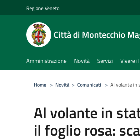
Salta al contenuto principale
Regione Veneto
Città di Montecchio Ma
Amministrazione
Novità
Servizi
Vivere 
Home
>
Novità
>
Comunicati
>
Al volante in 
Al volante in sta
il foglio rosa: s