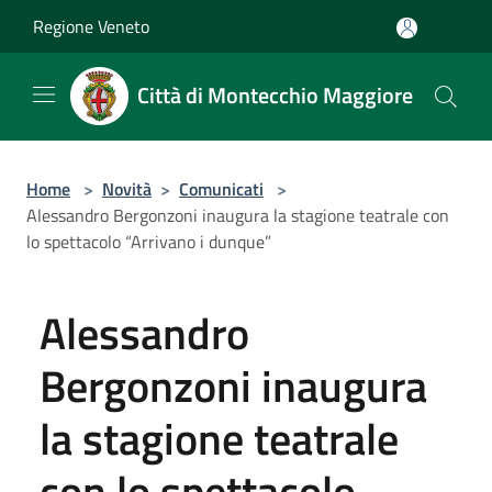
Salta al contenuto principale
Regione Veneto
Città di Montecchio Maggiore
Home
>
Novità
>
Comunicati
>
Alessandro Bergonzoni inaugura la stagione teatrale con
lo spettacolo “Arrivano i dunque”
Alessandro
Bergonzoni inaugura
la stagione teatrale
con lo spettacolo