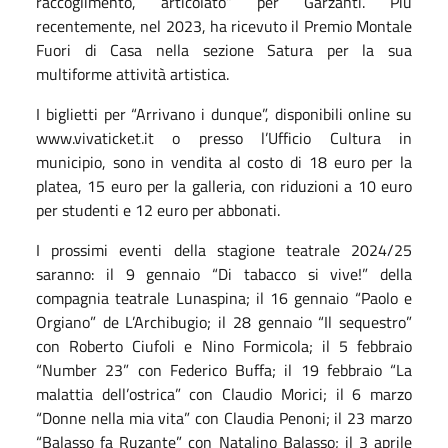
raccoglimento, articolato” per Garzanti. Più
recentemente, nel 2023, ha ricevuto il Premio Montale
Fuori di Casa nella sezione Satura per la sua
multiforme attività artistica.
I biglietti per “Arrivano i dunque”, disponibili online su
www.vivaticket.it o presso l’Ufficio Cultura in
municipio, sono in vendita al costo di 18 euro per la
platea, 15 euro per la galleria, con riduzioni a 10 euro
per studenti e 12 euro per abbonati.
I prossimi eventi della stagione teatrale 2024/25
saranno: il 9 gennaio “Di tabacco si vive!” della
compagnia teatrale Lunaspina; il 16 gennaio “Paolo e
Orgiano” de L’Archibugio; il 28 gennaio “Il sequestro”
con Roberto Ciufoli e Nino Formicola; il 5 febbraio
“Number 23” con Federico Buffa; il 19 febbraio “La
malattia dell’ostrica” con Claudio Morici; il 6 marzo
“Donne nella mia vita” con Claudia Penoni; il 23 marzo
“Balasso fa Ruzante” con Natalino Balasso; il 3 aprile