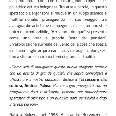
la profondità che contraddistinguono l’opera del
poliedrico artista bolognese. Tra arte e parola, in questo
spettacolo Bergonzoni si muove in un luogo scenico e
multifunzionale, proseguendo il suo viaggio tra
avanguardie artistiche e impegno sociale. Con uno stile
unico e inconfondibile, “Arrivano i dunque” si presenta
come una vera e propria “asta dei pensieri”,
un’esplorazione surreale del verso delle cose che spazia
dai fiamminghi ai piromani, da van Gogh a Bangkok,
fino a sfiorare con ironia temi di grande attualità.
«Siamo lieti di inaugurare questa nuova stagione teatrale
con un evento di grande qualità, che saprà coinvolgere e
affascinare il nostro pubblico»
, dichiara l'
assessore alla
cultura, Andrea Palma
.
«La rassegna proseguirà con un
programma ricco e articolato, pensato per appassionare
spettatori di ogni tipo e un pubblico dalle sensibilità e dagli
interessi più vari».
Nato a Bologna nel 1958, Alessandro Bergonzoni è