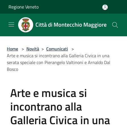
Salta al contenuto principale
Regione Veneto
Città di Montecchio Maggiore
Home
>
Novità
>
Comunicati
>
Arte e musica si incontrano alla Galleria Civica in una
serata speciale con Pierangelo Valtinoni e Arnaldo Dal
Bosco
Arte e musica si
incontrano alla
Galleria Civica in una