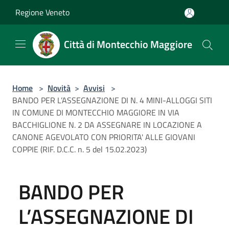
Salta al contenuto principale
Regione Veneto
Città di Montecchio Maggiore
Home
>
Novità
>
Avvisi
>
BANDO PER L’ASSEGNAZIONE DI N. 4 MINI-ALLOGGI SITI
IN COMUNE DI MONTECCHIO MAGGIORE IN VIA
BACCHIGLIONE N. 2 DA ASSEGNARE IN LOCAZIONE A
CANONE AGEVOLATO CON PRIORITA' ALLE GIOVANI
COPPIE (RIF. D.C.C. n. 5 del 15.02.2023)
BANDO PER
L’ASSEGNAZIONE DI