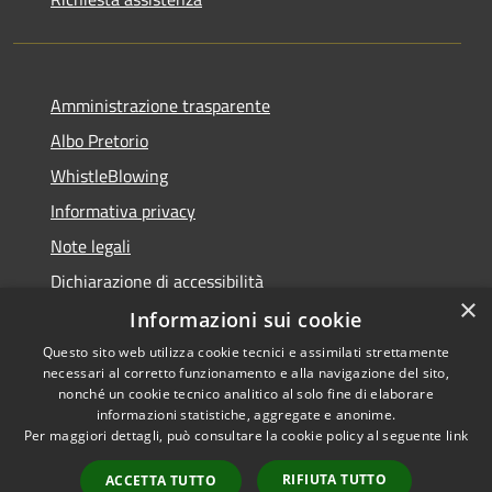
Amministrazione trasparente
Albo Pretorio
WhistleBlowing
Informativa privacy
Note legali
Dichiarazione di accessibilità
×
Informazioni sui cookie
Questo sito web utilizza cookie tecnici e assimilati strettamente
necessari al corretto funzionamento e alla navigazione del sito,
RSS
Copyright © 2026 • Città di
nonché un cookie tecnico analitico al solo fine di elaborare
Accessibilità
informazioni statistiche, aggregate e anonime.
Montecchio Maggiore •
Per maggiori dettagli, può consultare la cookie policy al seguente
link
Privacy
Municipium
Powered by
•
Cookie
Accesso redazione
RIFIUTA TUTTO
ACCETTA TUTTO