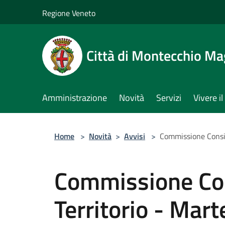
Salta al contenuto principale
Regione Veneto
Città di Montecchio Ma
Amministrazione
Novità
Servizi
Vivere 
Home
>
Novità
>
Avvisi
>
Commissione Consil
Commissione Con
Territorio - Mart