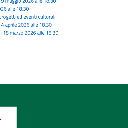
 19 maggio 2026 alle 18.30
026 alle 18.30
rogetti ed eventi culturali
4 aprile 2026 alle 18.30
dì 18 marzo 2026 alle 18.30
?