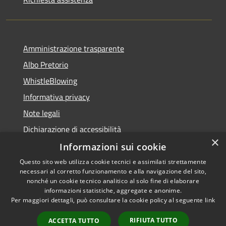
Amministrazione trasparente
Albo Pretorio
WhistleBlowing
Informativa privacy
Note legali
Dichiarazione di accessibilità
×
Informazioni sui cookie
Questo sito web utilizza cookie tecnici e assimilati strettamente
necessari al corretto funzionamento e alla navigazione del sito,
RSS
Copyright © 2026 • Città di
nonché un cookie tecnico analitico al solo fine di elaborare
Accessibilità
informazioni statistiche, aggregate e anonime.
Montecchio Maggiore •
Per maggiori dettagli, può consultare la cookie policy al seguente
link
Privacy
Municipium
Powered by
•
Cookie
Accesso redazione
RIFIUTA TUTTO
ACCETTA TUTTO