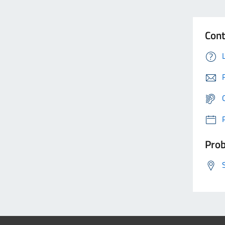
Cont
Prob