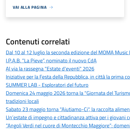
VAI ALLA PAGINA
Contenuti correlati
Dal 10 al 12 luglio la seconda edizione del MOMA Music 
I.P.A.B. “La Pieve”, nominato il nuovo CdA
Al via la rassegna "Estate d'eventi" 2026
Iniziative per la Festa della Repubblica, in città la prim
SUMMER LAB - Esploratori del futuro
Domenica 24 maggio 2026 torna la "Giornata del Turismo D
tradizioni locali
Sabato 23 maggio torna "Aiutiamo-Ci", la raccolta alimenta
Un’estate di impegno e cittadinanza attiva per i giovani c
“Angoli Verdi nel cuore di Montecchio Maggiore”: domeni