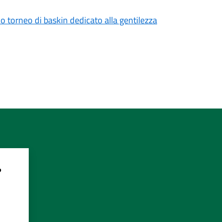
mo torneo di baskin dedicato alla gentilezza
?