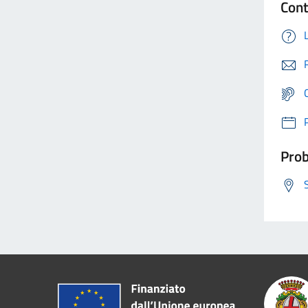
Cont
Prob