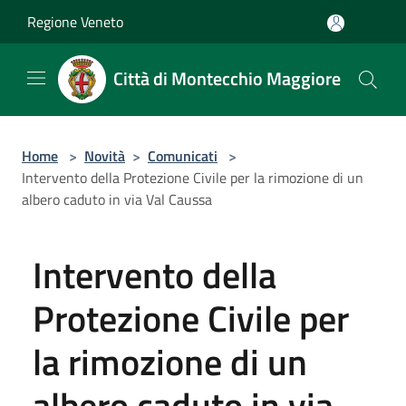
Salta al contenuto principale
Regione Veneto
Città di Montecchio Maggiore
Home
>
Novità
>
Comunicati
>
Intervento della Protezione Civile per la rimozione di un
albero caduto in via Val Caussa
Intervento della
Protezione Civile per
la rimozione di un
albero caduto in via