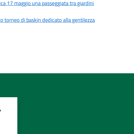
ca 17 maggio una passeggiata tra giardini
mo torneo di baskin dedicato alla gentilezza
?