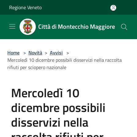
Salta al contenuto principale
Regione Veneto
Città di Montecchio Maggiore
Home
>
Novità
>
Avvisi
>
Mercoledì 10 dicembre possibili disservizi nella raccolta
rifiuti per sciopero nazionale
Mercoledì 10
dicembre possibili
disservizi nella
raccolta rifiuti per