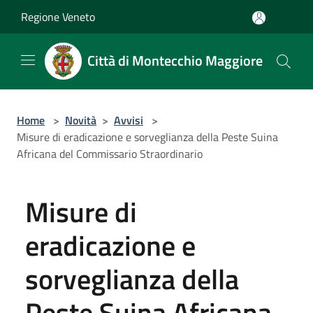
Salta al contenuto principale
Regione Veneto
Città di Montecchio Maggiore
Home
>
Novità
>
Avvisi
>
Misure di eradicazione e sorveglianza della Peste Suina
Africana del Commissario Straordinario
Misure di
eradicazione e
sorveglianza della
Peste Suina Africana