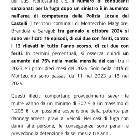
del CdS. Nonostante ciò,
il numero di conducenti
sanzionati per la fuga dopo un sinistro è in aumento
nell'area di competenza della Polizia Locale dei
Castelli
(i territori comunali di Montecchio Maggiore,
Brendola e Sarego):
tra gennaio e ottobre 2024 si
sono verificati 19 episodi, di cui due con feriti, contro
i 13 rilevati in tutto l'anno scorso, di cui due con
feriti
. In termini percentuali, si osserva quindi
un
aumento del 76% nella media mensile dei casi
tra il
2023 e i primi dieci mesi del 2024. Solo nella città di
Montecchio sono passati da 11 nel 2023 a 18 nel
2024.
Questi illeciti comportano provvedimenti severi: le
multe vanno da un minimo di 302 € a un massimo di
1.208 €, con possibile sospensione della patente per
danneggiamenti gravi ai veicoli. Nei casi di fuga con
danni alle persone, le conseguenze sono penali e
prevedono la detenzione da sei mesi a tre anni.