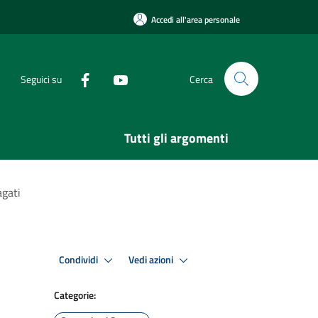
Accedi all'area personale
Seguici su
Cerca
Tutti gli argomenti
agati
Condividi
Vedi azioni
Categorie: