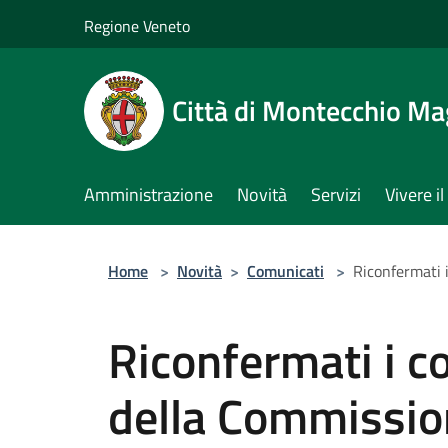
Salta al contenuto principale
Regione Veneto
Città di Montecchio Ma
Amministrazione
Novità
Servizi
Vivere 
Home
>
Novità
>
Comunicati
>
Riconfermati 
Riconfermati i c
della Commissi