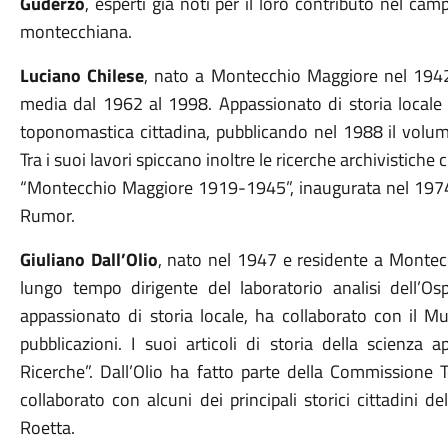
Guderzo
, esperti già noti per il loro contributo nel cam
montecchiana.
Luciano Chilese
, nato a Montecchio Maggiore nel 1942,
media dal 1962 al 1998. Appassionato di storia locale e
toponomastica cittadina, pubblicando nel 1988 il vol
Tra i suoi lavori spiccano inoltre le ricerche archivistic
“Montecchio Maggiore 1919-1945”, inaugurata nel 1974 d
Rumor.
Giuliano Dall’Olio
, nato nel 1947 e residente a Montec
lungo tempo dirigente del laboratorio analisi dell’
appassionato di storia locale, ha collaborato con il 
pubblicazioni. I suoi articoli di storia della scienza 
Ricerche”. Dall’Olio ha fatto parte della Commissione
collaborato con alcuni dei principali storici cittadini d
Roetta.