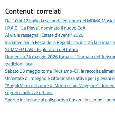
Contenuti correlati
Dal 10 al 12 luglio la seconda edizione del MOMA Music 
I.P.A.B. “La Pieve”, nominato il nuovo CdA
Al via la rassegna "Estate d'eventi" 2026
Iniziative per la Festa della Repubblica, in città la prim
SUMMER LAB - Esploratori del futuro
Domenica 24 maggio 2026 torna la "Giornata del Turismo D
tradizioni locali
Sabato 23 maggio torna "Aiutiamo-Ci", la raccolta alimenta
Un’estate di impegno e cittadinanza attiva per i giovani c
“Angoli Verdi nel cuore di Montecchio Maggiore”: domeni
segreti e bellezze urbane
Sport e inclusione al polisportivo Cosaro: in campo il pri