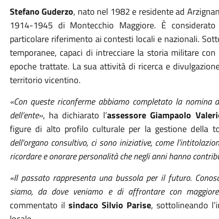
Stefano Guderzo
, nato nel 1982 e residente ad Arzigna
1914-1945 di Montecchio Maggiore. È considerato 
particolare riferimento ai contesti locali e nazionali. S
temporanee, capaci di intrecciare la storia militare co
epoche trattate. La sua attività di ricerca e divulgazion
territorio vicentino.
«Con queste riconferme abbiamo completato la nomina di t
dell’ente»
, ha dichiarato l’
assessore Giampaolo Valeri
figure di alto profilo culturale per la gestione della
dell'organo consultivo, ci sono iniziative, come l’intitolazio
ricordare e onorare personalità che negli anni hanno contribu
«Il passato rappresenta una bussola per il futuro. Conosc
siamo, da dove veniamo e di affrontare con maggiore
commentato il
sindaco Silvio Parise
, sottolineando l
locale.