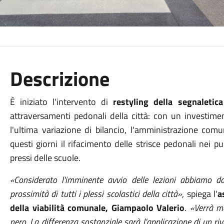
Descrizione
È iniziato l'intervento di
restyling della segnaletica
attraversamenti pedonali della città: con un investime
l'ultima variazione di bilancio, l'amministrazione co
questi giorni il rifacimento delle strisce pedonali nei pun
pressi delle scuole.
«Considerato l'imminente avvio delle lezioni abbiamo dat
prossimità di tutti i plessi scolastici della città»
, spiega l'
a
della viabilità comunale, Giampaolo Valerio
.
«Verrà ma
nero. La differenza sostanziale sarà l'applicazione di un r