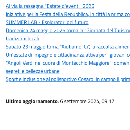
Al via la rassegna "Estate d'eventi" 2026
Iniziative per la Festa della Repubblica, in città la prim
SUMMER LAB - Esploratori del futuro
Domenica 24 maggio 2026 torna la "Giornata del Turismo D
tradizioni locali
Sabato 23 maggio torna "Aiutiamo-Ci", la raccolta alimenta
Un’estate di impegno e cittadinanza attiva per i giovani c
“Angoli Verdi nel cuore di Montecchio Maggiore”: domeni
segreti e bellezze urbane
Sport e inclusione al polisportivo Cosaro: in campo il pri
Ultimo aggiornamento
: 6 settembre 2024, 09:17