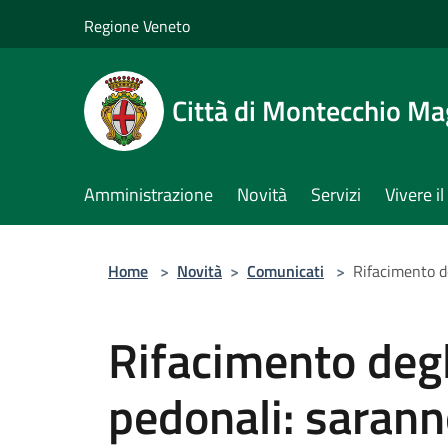
Salta al contenuto principale
Regione Veneto
Città di Montecchio Ma
Amministrazione
Novità
Servizi
Vivere 
Home
>
Novità
>
Comunicati
>
Rifacimento de
Rifacimento degl
pedonali: saranno