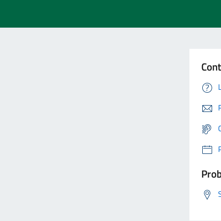
Cont
Prob