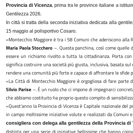
Provincia di Vicenza
, prima tra le province italiane a isti
Gentilezza 2026.
In città si tratta della seconda iniziativa dedicata alla genti
15 maggio al polisportivo Cosaro.
«Montecchio Maggiore è tra i 58 Comuni che aderiscono alla Ret
Maria Paola Stocchero
–. Questa panchina, così come quelle di
essere un richiamo rivolto a tutta la cittadinanza. Porta con
significa costruire una società più giusta, inclusiva, basata sul
rendere una comunità più forte e capace di affrontare le sfide p
«La Città di Montecchio Maggiore è orgogliosa di fare parte de
Silvio Parise
–. È un ruolo che ci impone di impegnarci concret
che abbiamo costituito ha proprio questo compito di sensibiliz
«Quest’anno la Provincia di Vicenza è Capitale nazionale del 
in campo moltissime iniziative volute e realizzati da Comuni e
consigliera con delega alla gentilezza della Provincia di
distinta per una serie di iniziative bellissime che hanno coinvo