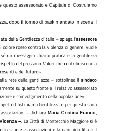
tuire questo assessorato e Capitale di Costruiamo
lezza, dopo il torneo di baskin andato in scena il
e della Gentilezza d’Italia – spiega l’
assessore
 colore rosso contro la violenza di genere, vuole
 sé un messaggio chiaro: praticare la gentilezza
 rispetto del prossimo. Valori che contribuiscono a
resenti e del futuro».
lla rete della gentilezza – sottolinea il
sindaco
amente su questo fronte e il relativo assessorato
zazione e coinvolgimento della popolazione».
progetto Costruiamo Gentilezza e per questo sono
 associazioni – dichiara
Maria Cristina Franco,
La Città di Montecchio Maggiore si è
 Vicenza
–.
lto scuole e associazioni e la panchina lilla è il