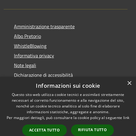
Amministrazione trasparente
Albo Pretorio
WhistleBlowing
Informativa privacy
Note legali
Dichiarazione di accessibilità
×
Informazioni sui cookie
Questo sito web utilizza cookie tecnici e assimilati strettamente
necessari al corretto funzionamento e alla navigazione del sito,
RSS
Copyright © 2026 • Città di
nonché un cookie tecnico analitico al solo fine di elaborare
Accessibilità
informazioni statistiche, aggregate e anonime.
Montecchio Maggiore •
Per maggiori dettagli, può consultare la cookie policy al seguente
link
Privacy
Municipium
Powered by
•
Cookie
Accesso redazione
RIFIUTA TUTTO
ACCETTA TUTTO
Mappa del sito