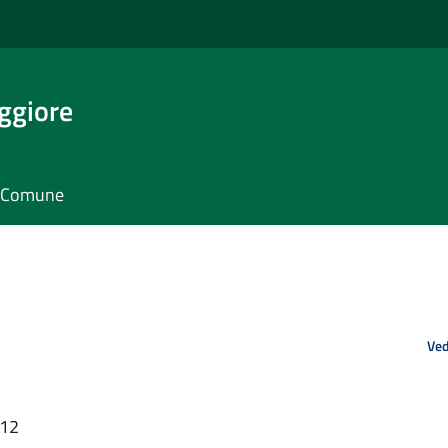
ggiore
il Comune
Ved
:12