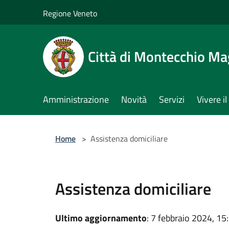
Salta al contenuto principale
Regione Veneto
Città di Montecchio Ma
Amministrazione
Novità
Servizi
Vivere 
Home
>
Assistenza domiciliare
Assistenza domiciliare
Ultimo aggiornamento
: 7 febbraio 2024, 15