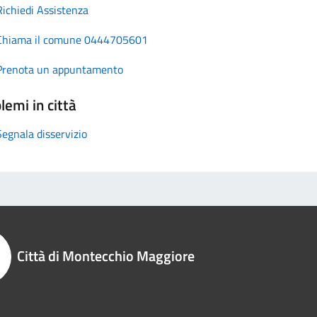
Richiedi Assistenza
Chiama il comune 0444705601
Prenota un appuntamento
lemi in città
Segnala disservizio
Città di Montecchio Maggiore