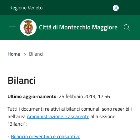
Salta al contenuto principale
Regione Veneto
Città di Montecchio Maggiore
Home
>
Bilanci
Bilanci
Ultimo aggiornamento
: 25 febbraio 2019, 17:56
Tutti i documenti relativi ai bilanci comunali sono reperibili
nell'area
Amministrazione trasparente
alla sezione
"Bilanci":
-
Bilancio preventivo e consuntivo