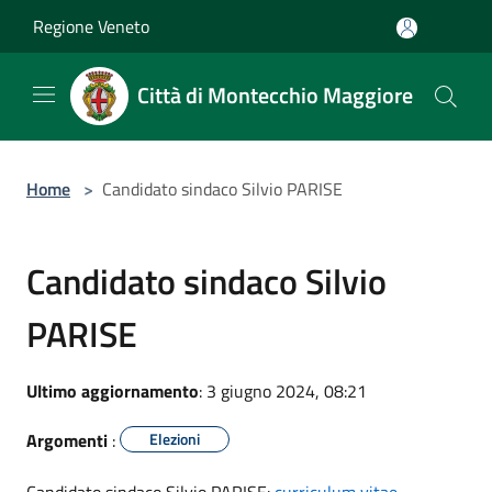
Salta al contenuto principale
Regione Veneto
Città di Montecchio Maggiore
Home
>
Candidato sindaco Silvio PARISE
Candidato sindaco Silvio
PARISE
Ultimo aggiornamento
: 3 giugno 2024, 08:21
Argomenti
:
Elezioni
Candidato sindaco Silvio PARISE:
curriculum vitae
-