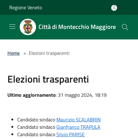
Salta al contenuto principale
Regione Veneto
Città di Montecchio Maggiore
Home
>
Elezioni trasparenti
Elezioni trasparenti
Ultimo aggiornamento
: 31 maggio 2024, 18:19
Candidato sindaco
Maurizio SCALABRIN
Candidato sindaco
Gianfranco TRAPULA
Candidato sindaco
Silvio PARISE