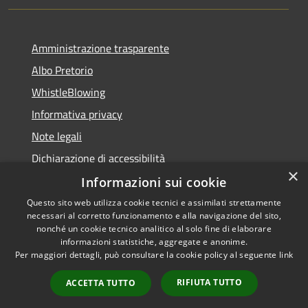
Amministrazione trasparente
Albo Pretorio
WhistleBlowing
Informativa privacy
Note legali
Dichiarazione di accessibilità
×
Informazioni sui cookie
Questo sito web utilizza cookie tecnici e assimilati strettamente
necessari al corretto funzionamento e alla navigazione del sito,
RSS
Copyright © 2026 • Città di
nonché un cookie tecnico analitico al solo fine di elaborare
Accessibilità
informazioni statistiche, aggregate e anonime.
Montecchio Maggiore •
Per maggiori dettagli, può consultare la cookie policy al seguente
link
Privacy
Municipium
Powered by
•
Cookie
Accesso redazione
RIFIUTA TUTTO
ACCETTA TUTTO
Mappa del sito