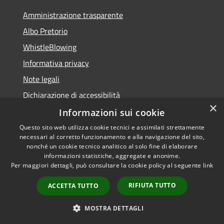
Amministrazione trasparente
Albo Pretorio
WhistleBlowing
Informativa privacy
Note legali
Dichiarazione di accessibilità
×
Informazioni sui cookie
Questo sito web utilizza cookie tecnici e assimilati strettamente
necessari al corretto funzionamento e alla navigazione del sito,
RSS
Copyright © 2026 • Città di
nonché un cookie tecnico analitico al solo fine di elaborare
Accessibilità
informazioni statistiche, aggregate e anonime.
Montecchio Maggiore •
Per maggiori dettagli, può consultare la cookie policy al seguente
link
Privacy
Municipium
Powered by
•
Cookie
Accesso redazione
RIFIUTA TUTTO
ACCETTA TUTTO
Mappa del sito
Obiettivi di accessibilità
MOSTRA DETTAGLI