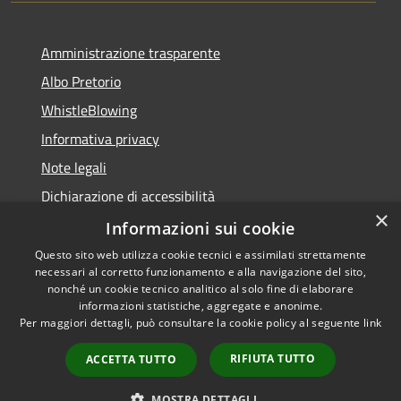
Amministrazione trasparente
Albo Pretorio
WhistleBlowing
Informativa privacy
Note legali
Dichiarazione di accessibilità
×
Informazioni sui cookie
Questo sito web utilizza cookie tecnici e assimilati strettamente
necessari al corretto funzionamento e alla navigazione del sito,
RSS
Copyright © 2026 • Città di
nonché un cookie tecnico analitico al solo fine di elaborare
Accessibilità
informazioni statistiche, aggregate e anonime.
Montecchio Maggiore •
Per maggiori dettagli, può consultare la cookie policy al seguente
link
Privacy
Municipium
Powered by
•
Cookie
Accesso redazione
RIFIUTA TUTTO
ACCETTA TUTTO
Mappa del sito
Obiettivi di accessibilità
MOSTRA DETTAGLI