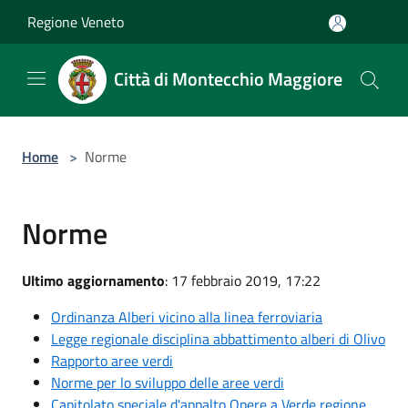
Salta al contenuto principale
Regione Veneto
Città di Montecchio Maggiore
Home
>
Norme
Norme
Ultimo aggiornamento
: 17 febbraio 2019, 17:22
Ordinanza Alberi vicino alla linea ferroviaria
Legge regionale disciplina abbattimento alberi di Olivo
Rapporto aree verdi
Norme per lo sviluppo delle aree verdi
Capitolato speciale d'appalto Opere a Verde regione