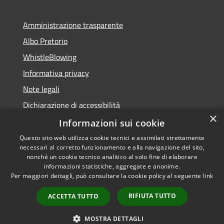
Amministrazione trasparente
Albo Pretorio
WhistleBlowing
Informativa privacy
Note legali
Dichiarazione di accessibilità
×
Informazioni sui cookie
Questo sito web utilizza cookie tecnici e assimilati strettamente
necessari al corretto funzionamento e alla navigazione del sito,
RSS
Copyright © 2026 • Città di
nonché un cookie tecnico analitico al solo fine di elaborare
Accessibilità
informazioni statistiche, aggregate e anonime.
Montecchio Maggiore •
Per maggiori dettagli, può consultare la cookie policy al seguente
link
Privacy
Municipium
Powered by
•
Cookie
Accesso redazione
RIFIUTA TUTTO
ACCETTA TUTTO
Mappa del sito
Obiettivi di accessibilità
MOSTRA DETTAGLI