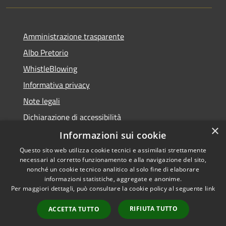
Amministrazione trasparente
Albo Pretorio
WhistleBlowing
Informativa privacy
Note legali
Dichiarazione di accessibilità
×
Informazioni sui cookie
Questo sito web utilizza cookie tecnici e assimilati strettamente
necessari al corretto funzionamento e alla navigazione del sito,
RSS
Copyright © 2026 • Città di
nonché un cookie tecnico analitico al solo fine di elaborare
Accessibilità
informazioni statistiche, aggregate e anonime.
Montecchio Maggiore •
Per maggiori dettagli, può consultare la cookie policy al seguente
link
Privacy
Municipium
Powered by
•
Cookie
Accesso redazione
RIFIUTA TUTTO
ACCETTA TUTTO
Mappa del sito