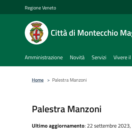
Salta al contenuto principale
Regione Veneto
Città di Montecchio Ma
Amministrazione
Novità
Servizi
Vivere 
Home
>
Palestra Manzoni
Palestra Manzoni
Ultimo aggiornamento
: 22 settembre 2023,