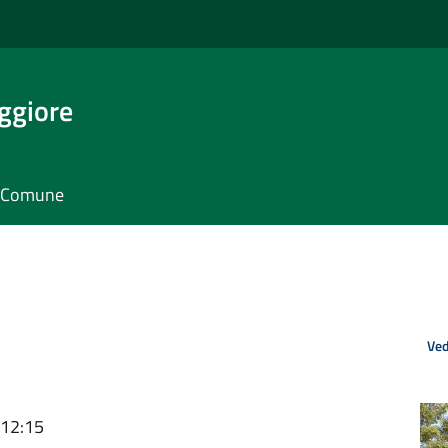
ggiore
il Comune
Ved
 12:15