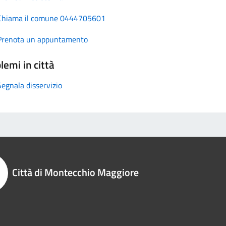
Chiama il comune 0444705601
Prenota un appuntamento
lemi in città
Segnala disservizio
Città di Montecchio Maggiore