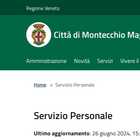
Salta al contenuto principale
Regione Veneto
Città di Montecchio Ma
Amministrazione
Novità
Servizi
Vivere 
Home
>
Servizio Personale
Servizio Personale
Ultimo aggiornamento
: 26 giugno 2024, 15