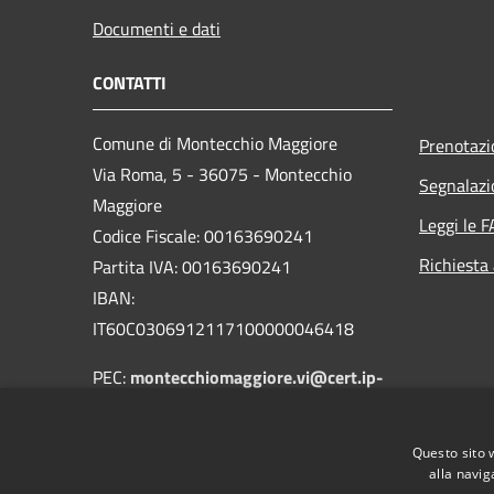
Documenti e dati
CONTATTI
Comune di Montecchio Maggiore
Prenotaz
Via Roma, 5 - 36075 - Montecchio
Segnalazi
Maggiore
Leggi le 
Codice Fiscale: 00163690241
Richiesta
Partita IVA: 00163690241
IBAN:
IT60C0306912117100000046418
PEC:
montecchiomaggiore.vi@cert.ip-
veneto.net
Centralino Unico: 0444705601
Questo sito 
alla navig