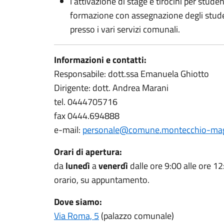
l’attivazione di stage e tirocini per studen
formazione con assegnazione degli studen
presso i vari servizi comunali.
Informazioni e contatti:
Responsabile: dott.ssa Emanuela Ghiotto
Dirigente: dott. Andrea Marani
tel. 0444705716
fax 0444.694888
e-mail:
personale@comune.montecchio-maggi
Orari di apertura:
da
lunedì
a
venerdì
dalle ore 9:00 alle ore 1
orario, su appuntamento.
Dove siamo:
Via Roma, 5
(palazzo comunale)