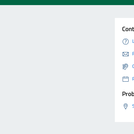
Cont
Prob