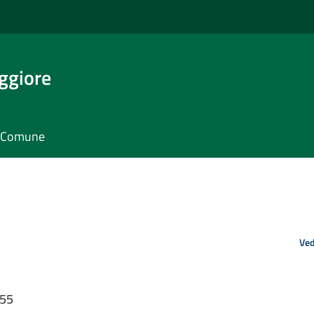
ggiore
il Comune
Ved
:55