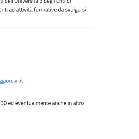
ti dell’Università o degli Enti di
ti ad attività formative da svolgersi
ore.vi.it
2:30 ed eventualmente anche in altro