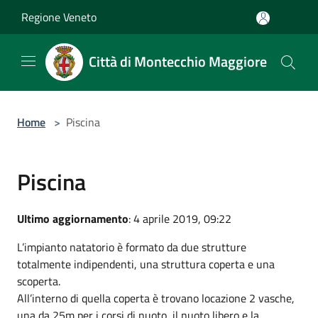
Salta al contenuto principale
Regione Veneto
Città di Montecchio Maggiore
Home
>
Piscina
Piscina
Ultimo aggiornamento
: 4 aprile 2019, 09:22
L’impianto natatorio è formato da due strutture
totalmente indipendenti, una struttura coperta e una
scoperta.
All’interno di quella coperta è trovano locazione 2 vasche,
una da 25m per i corsi di nuoto, il nuoto libero e la