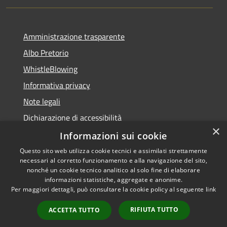
Amministrazione trasparente
Albo Pretorio
WhistleBlowing
Informativa privacy
Note legali
Dichiarazione di accessibilità
×
Informazioni sui cookie
Questo sito web utilizza cookie tecnici e assimilati strettamente
necessari al corretto funzionamento e alla navigazione del sito,
RSS
Copyright © 2026 • Città di
nonché un cookie tecnico analitico al solo fine di elaborare
Accessibilità
informazioni statistiche, aggregate e anonime.
Montecchio Maggiore •
Per maggiori dettagli, può consultare la cookie policy al seguente
link
Privacy
Municipium
Powered by
•
Cookie
Accesso redazione
RIFIUTA TUTTO
ACCETTA TUTTO
Mappa del sito