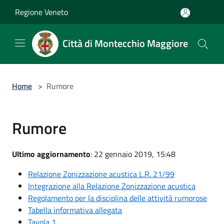
Salta al contenuto principale
Regione Veneto
Città di Montecchio Maggiore
Home
>
Rumore
Rumore
Ultimo aggiornamento
: 22 gennaio 2019, 15:48
Relazione Zonizzazione acustica L.R. 21/99
Integrazione alla Relazione Zonizzazione acustica
Regolamento per la disciplina delle attività rumorose
Tabella informativa allegata
Tavola 1