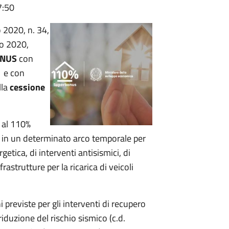
7:50
2020, n. 34,
io 2020,
NUS
con
%
e con
lla
cessione
 al 110%
e in un determinato arco temporale per
getica, di interventi antisismici, di
frastrutture per la ricarica di veicoli
previste per gli interventi di recupero
riduzione del rischio sismico (c.d.