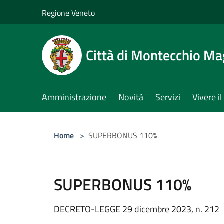
Salta al contenuto principale
Regione Veneto
Città di Montecchio Ma
Amministrazione
Novità
Servizi
Vivere 
Home
>
SUPERBONUS 110%
SUPERBONUS 110%
DECRETO-LEGGE 29 dicembre 2023, n. 212