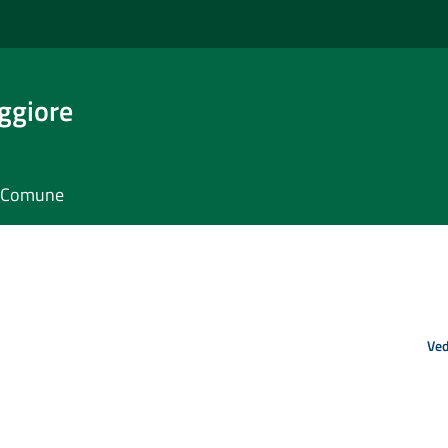
ggiore
il Comune
Ved