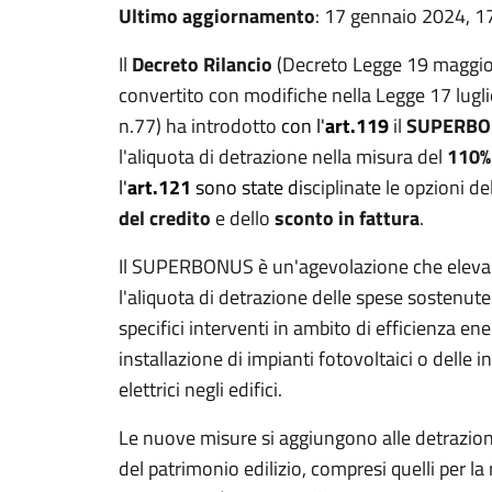
Ultimo aggiornamento
: 17 gennaio 2024, 1
Il
Decreto Rilancio
(Decreto Legge 19 maggio 
convertito con modifiche nella Legge 17 lugl
n.77) ha introdotto
con l'
art.119
il
SUPERBO
l'aliquota di detrazione nella misura del
110
l'
art.121
sono state di
sciplinate le opzioni de
del credito
e dello
sconto in fattura
.
Il SUPERBONUS è un'agevolazione che eleva
l'aliquota di detrazione delle spese sostenut
specifici interventi in ambito di efficienza ener
installazione di impianti fotovoltaici o delle in
elettrici negli edifici.
Le nuove misure si aggiungono alle detrazioni 
del patrimonio edilizio, compresi quelli per la 