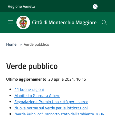
Salta al contenuto principale
Regione Veneto
Città di Montecchio Maggiore
Home
>
Verde pubblico
Verde pubblico
Ultimo aggiornamento
: 23 aprile 2021, 10:15
11 buone ragioni
Manifesto Giornata Albero
Segnalazione Premio Una città per il verde
Nuove norme sul verde per le lottizzazioni
"Verde Pubblico": rapporto stato dell'ambiente 2004