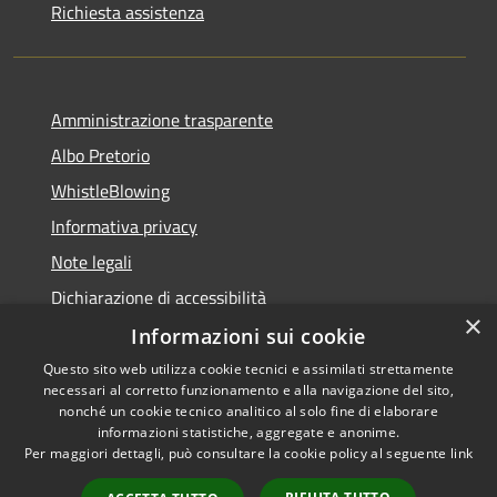
Richiesta assistenza
Amministrazione trasparente
Albo Pretorio
WhistleBlowing
Informativa privacy
Note legali
Dichiarazione di accessibilità
×
Informazioni sui cookie
Questo sito web utilizza cookie tecnici e assimilati strettamente
necessari al corretto funzionamento e alla navigazione del sito,
RSS
Copyright © 2026 • Città di
nonché un cookie tecnico analitico al solo fine di elaborare
Accessibilità
informazioni statistiche, aggregate e anonime.
Montecchio Maggiore •
Per maggiori dettagli, può consultare la cookie policy al seguente
link
Privacy
Municipium
Powered by
•
Cookie
Accesso redazione