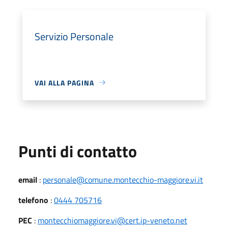
Servizio Personale
VAI ALLA PAGINA
Punti di contatto
email
:
personale@comune.montecchio-maggiore.vi.it
telefono
:
0444 705716
PEC
:
montecchiomaggiore.vi@cert.ip-veneto.net