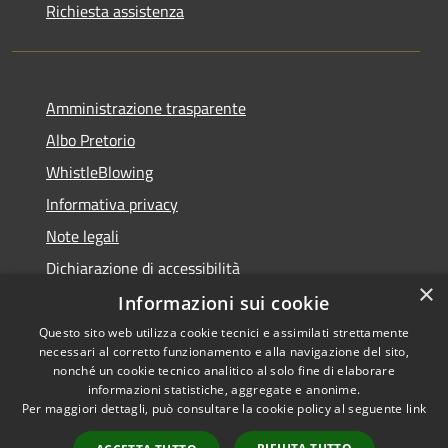
Richiesta assistenza
Amministrazione trasparente
Albo Pretorio
WhistleBlowing
Informativa privacy
Note legali
Dichiarazione di accessibilità
×
Informazioni sui cookie
Questo sito web utilizza cookie tecnici e assimilati strettamente
necessari al corretto funzionamento e alla navigazione del sito,
RSS
Copyright © 2026 • Città di
nonché un cookie tecnico analitico al solo fine di elaborare
Accessibilità
informazioni statistiche, aggregate e anonime.
Montecchio Maggiore •
Per maggiori dettagli, può consultare la cookie policy al seguente
link
Privacy
Municipium
Powered by
•
Cookie
Accesso redazione