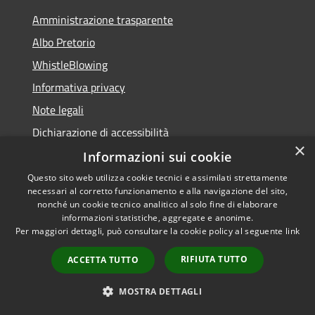
Amministrazione trasparente
Albo Pretorio
WhistleBlowing
Informativa privacy
Note legali
Dichiarazione di accessibilità
×
Informazioni sui cookie
Questo sito web utilizza cookie tecnici e assimilati strettamente
necessari al corretto funzionamento e alla navigazione del sito,
RSS
Copyright © 2026 • Città di
nonché un cookie tecnico analitico al solo fine di elaborare
Accessibilità
informazioni statistiche, aggregate e anonime.
Montecchio Maggiore •
Per maggiori dettagli, può consultare la cookie policy al seguente
link
Privacy
Municipium
Powered by
•
Cookie
Accesso redazione
RIFIUTA TUTTO
ACCETTA TUTTO
Mappa del sito
Obiettivi di accessibilità
MOSTRA DETTAGLI