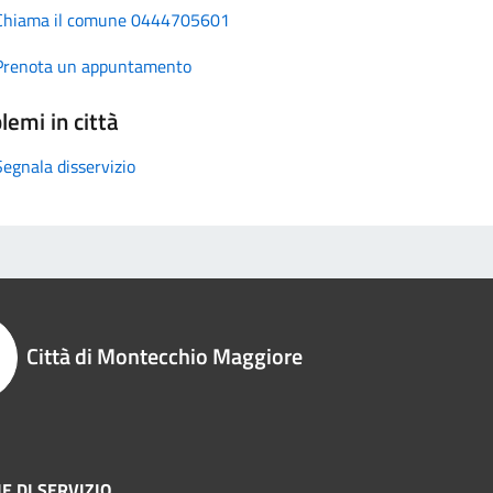
Chiama il comune 0444705601
Prenota un appuntamento
lemi in città
Segnala disservizio
Città di Montecchio Maggiore
E DI SERVIZIO