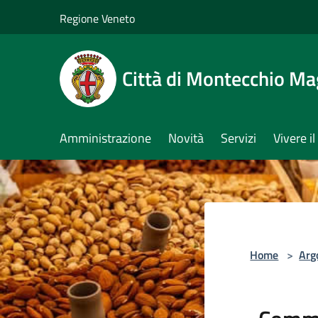
Salta al contenuto principale
Regione Veneto
Città di Montecchio Ma
Amministrazione
Novità
Servizi
Vivere 
Home
>
Arg