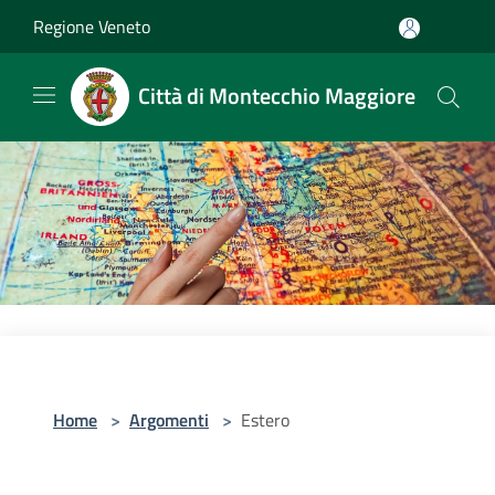
Salta al contenuto principale
Regione Veneto
Città di Montecchio Maggiore
Home
>
Argomenti
>
Estero