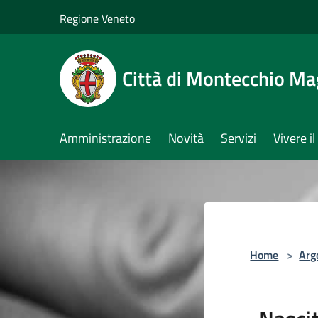
Salta al contenuto principale
Regione Veneto
Città di Montecchio Ma
Amministrazione
Novità
Servizi
Vivere 
Home
>
Arg