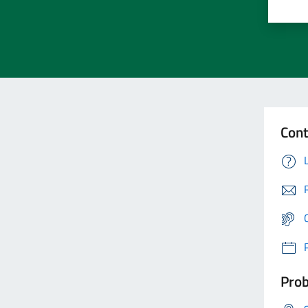
Cont
Prob