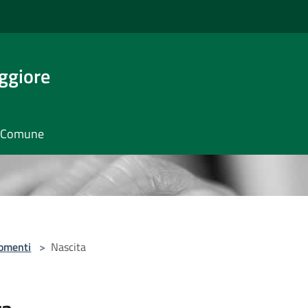
ggiore
il Comune
omenti
>
Nascita