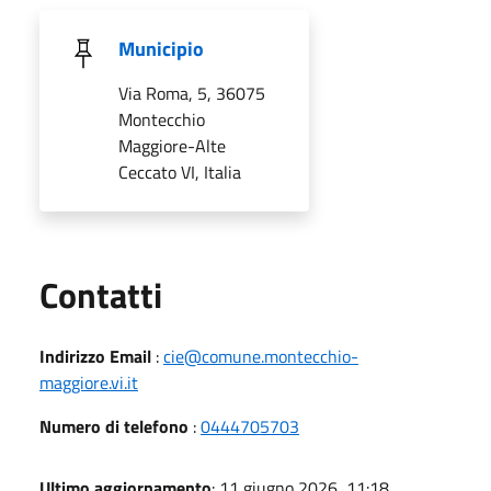
Municipio
Via Roma, 5, 36075
Montecchio
Maggiore-Alte
Ceccato VI, Italia
Utili
Contatti
Indirizzo Email
:
cie@comune.montecchio-
maggiore.vi.it
Numero di telefono
:
0444705703
Ultimo aggiornamento
: 11 giugno 2026, 11:18