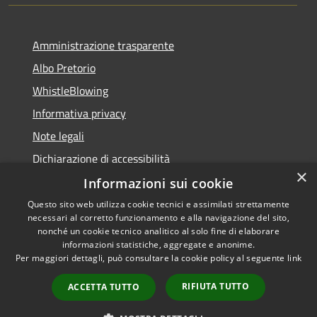
Amministrazione trasparente
Albo Pretorio
WhistleBlowing
Informativa privacy
Note legali
Dichiarazione di accessibilità
×
Informazioni sui cookie
Questo sito web utilizza cookie tecnici e assimilati strettamente
necessari al corretto funzionamento e alla navigazione del sito,
RSS
Copyright © 2026 • Città di
nonché un cookie tecnico analitico al solo fine di elaborare
Accessibilità
informazioni statistiche, aggregate e anonime.
Montecchio Maggiore •
Per maggiori dettagli, può consultare la cookie policy al seguente
link
Privacy
Municipium
Powered by
•
Cookie
Accesso redazione
RIFIUTA TUTTO
ACCETTA TUTTO
Mappa del sito
Obiettivi di accessibilità